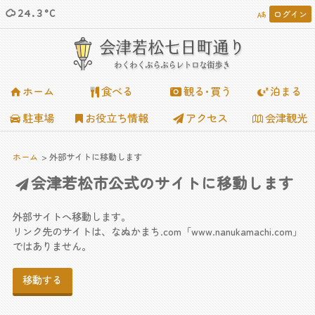
24.3°C
ログイン














会津若松七日町通り
わくわくぶらぶらレトロな街歩き
ホーム
食べる
観る･買う
泊まる
駐車場
お役立ち情報
アクセス
会津観光
ホーム
外部サイトに移動します
会津若松市公式のサイトに移動します
外部サイトへ移動します。
リンク先のサイトは、なぬかまち.com「www.nanukamachi.com」
ではありません。
移動する