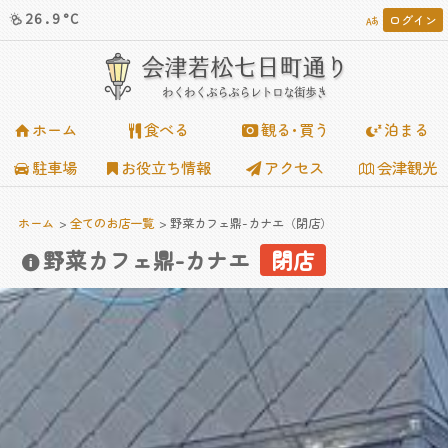
26.9°C
ログイン














会津若松七日町通り
わくわくぶらぶらレトロな街歩き
ホーム
食べる
観る･買う
泊まる
駐車場
お役立ち情報
アクセス
会津観光
ホーム
全てのお店一覧
野菜カフェ鼎-カナエ（閉店）
野菜カフェ鼎-カナエ
閉店