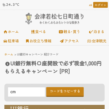
24.3°C
ログイン














会津若松七日町通り
わくわくぶらぶらレトロな街歩き
ホーム
食べる
観る･買う
泊まる
駐車場
お役立ち情報
アクセス
会津観光
ホーム
UI銀行キャンペーン 紹介コード
UI銀行無料口座開設で必ず現金1,000円
もらえるキャンペーン [PR]
コードをコピーする