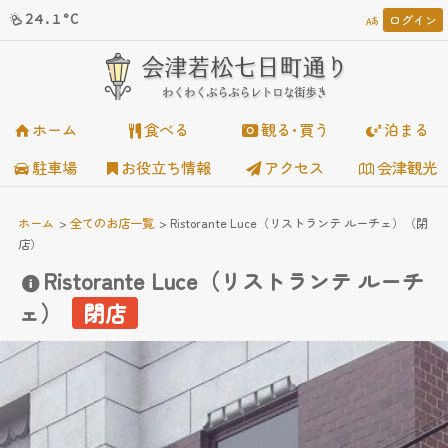
24.1°C
ログイン














会津若松七日町通り
わくわくぶらぶらレトロな街歩き
ホーム
食べる
観る･買う
泊まる
駐車場
お役立ち情報
アクセス
会津観光
ホーム
全てのお店一覧
Ristorante Luce（リストランテ ルーチェ）（閉
店）
Ristorante Luce（リストランテ ルーチ
ェ）
閉店