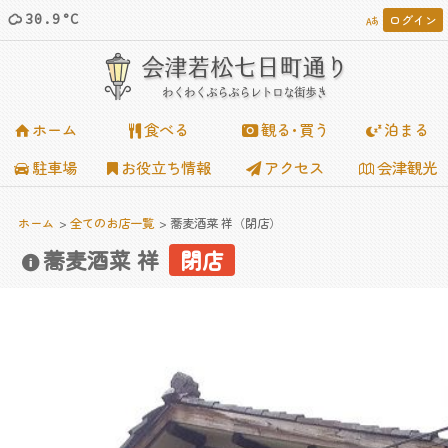
30.9°C
ログイン














会津若松七日町通り
わくわくぶらぶらレトロな街歩き
ホーム
食べる
観る･買う
泊まる
駐車場
お役立ち情報
アクセス
会津観光
ホーム
全てのお店一覧
蕎麦酒菜 祥（閉店）
蕎麦酒菜 祥
閉店