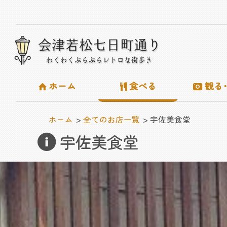














会津若松七日町通り
わくわくぶらぶらレトロな街歩き
ホーム
食べる
観る
ホーム
全てのお店一覧
宇佐美食堂
宇佐美食堂