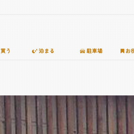
･買う
泊まる
駐車場
お