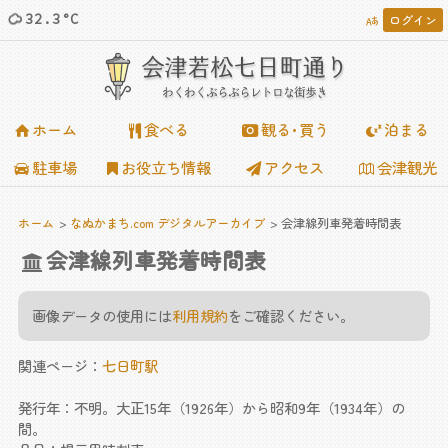
32.3°C
ログイン














会津若松七日町通り
わくわくぶらぶらレトロな街歩き
ホーム
食べる
観る･買う
泊まる
駐車場
お役立ち情報
アクセス
会津観光
ホーム
なぬかまち.com デジタルアーカイブ
会津線列車発着時間表
会津線列車発着時間表
画像データの使用には
利用規約
をご確認ください。
関連ページ：
七日町駅
発行年：不明。大正15年（1926年）から昭和9年（1934年）の
間。