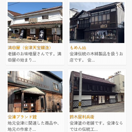
満田屋（会津天宝醸造）
もめん絲
老舗のお味噌屋さんです。満
会津伝統の木綿製品を扱うお
田屋の始まり…
店です。 会…
会津ブランド館
鈴木屋利兵衛
地元会津に関連した商品や、
会津塗の老舗です。会津なら
地元の作家さ…
ではの伝統工…