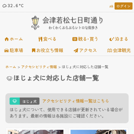
32.6°C
ログイン














会津若松七日町通り
わくわくぶらぶらレトロな街歩き
ホーム
食べる
観る･買う
泊まる
駐車場
お役立ち情報
アクセス
会津観光
ホーム
アクセシビリティ情報
ほじょ犬に対応した店舗一覧
ほじょ犬に対応した店舗一覧
アクセシビリティ情報一覧はこちら
ほじょ犬
ほじょ犬について、使用できる店舗が更新されている場合が
あります。最新の情報は各施設にご確認ください。