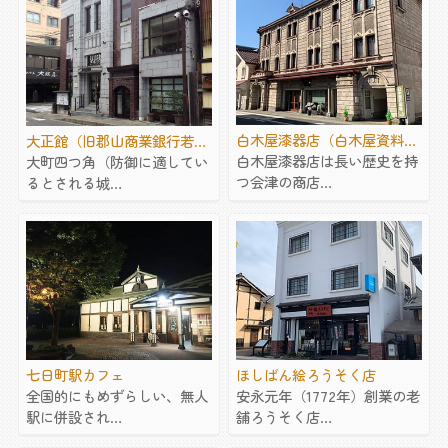
白木屋漆器店（白木屋資料…
大正館（旧郡山商業銀行若…
白木屋漆器店は長い歴史を持
大町四つ角（防御に適してい
つ会津の商店…
るとされる城…
ほしばん絵ろうそく店
七日町駅カフェ
安永元年（1772年）創業の老
全国的にもめずらしい、無人
舗ろうそく店…
駅に併設され…